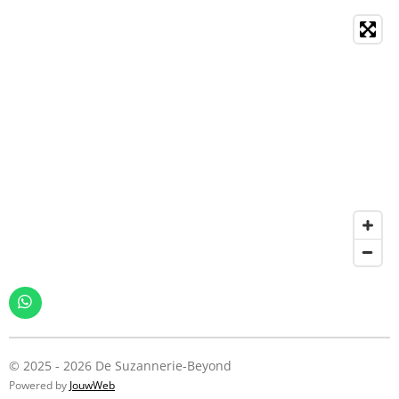
W
h
a
t
s
© 2025 - 2026 De Suzannerie-Beyond
A
Powered by
JouwWeb
p