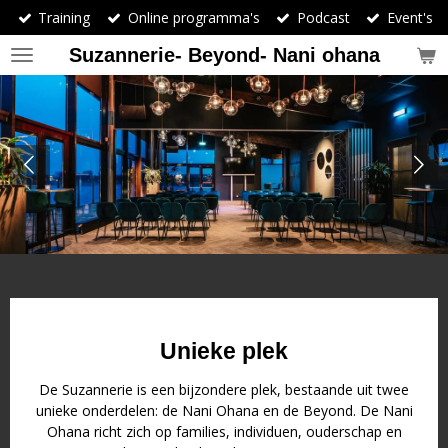
Training
Online programma's
Podcast
Event's
Ga
direct
Suzannerie- Beyond- Nani ohana
naar
de
hoofdinhoud
Unieke plek
De Suzannerie is een bijzondere plek, bestaande uit twee
unieke onderdelen: de Nani Ohana en de Beyond. De Nani
Ohana richt zich op families, individuen, ouderschap en