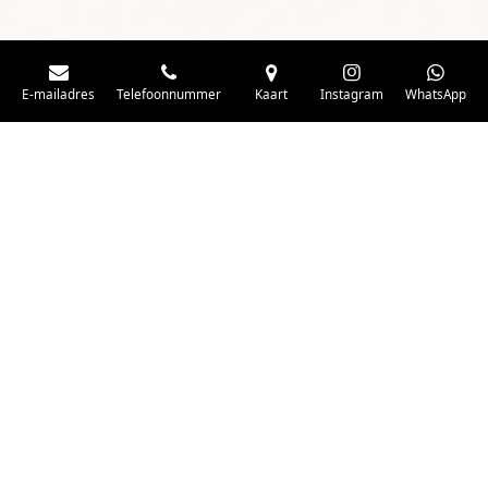
E-mailadres
Telefoonnummer
Kaart
Instagram
WhatsApp
Visie
De Suzannerie brengt zorg, kwaliteit, onderwijs, leiderschap en
menselijke wijsheid samen in één krachtige ervaring. Hier draait
alles om groei – zowel persoonlijk als professioneel. Het doel is
dat je meteen voelt: “Dit klopt. Dit is kwaliteit. Dit is uniek.”
Suzanne Wevers, de drijvende kracht achter De Suzannerie, hoopt
dat je deze kernwaarden herkent en nieuwsgierig wordt naar
meer. Vertrouw op onze expertise, warmte en persoonlijke
aanpak, en zet de volgende stap met ons.